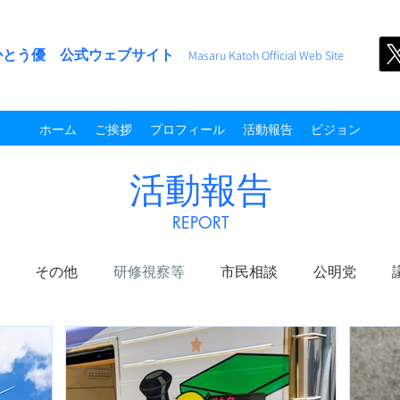
かとう優 公式ウェブサイト
M
asaru Kato
h
Official Web Site
ホーム
ご挨拶
プロフィール
活動報告
ビジョン
活動報告
​REPORT
その他
研修視察等
市民相談
公明党