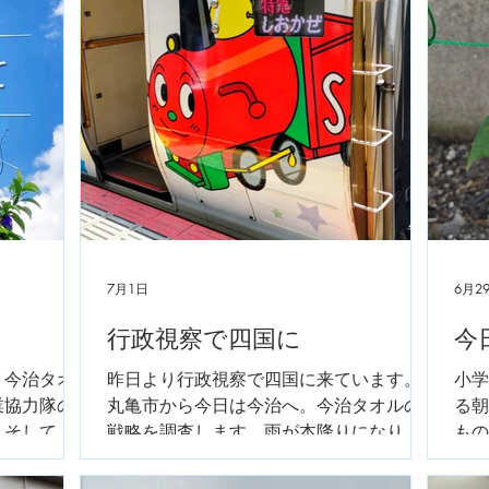
7月1日
6月2
行政視察で四国に
今
。今治タオ
昨日より行政視察で四国に来ています。
小学
業協力隊の
丸亀市から今日は今治へ。今治タオルの
る朝
。そして継
戦略を調査します。雨が本降りになりま
もの
ました。今
せんように。
す。
視察への御
来る