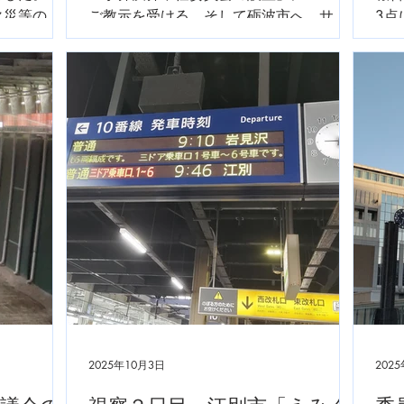
火災等の事
ご教示を受ける。そして砺波市へ。サン
3点
月1日から
ダーバードの遅延で30分程遅れて到着。
た。
あるゴミ搬
ありがたいことに晴れています。でも寒
る会
れる事を祈
い。砺波市議会の視察を最後に帰路につ
躍を
す。
きます。皆様、ご安全に。
2025年10月3日
202