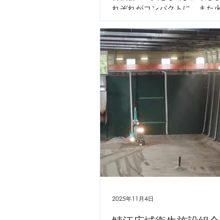
れぞれがコンパクトに、また
故防止に工夫をしています。4
通常受付です。3月の風物でも
入一般車の長蛇の列も解消さ
ります。徒歩で参加した私で
2025年11月4日