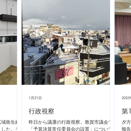
相談2件の
1月21日
202
行政視察
第
広域衛生組
昨日から議運の行政視察。敦賀市議会で
夕方
ました。そ
「予算決算常任委員会の設置」について
報告