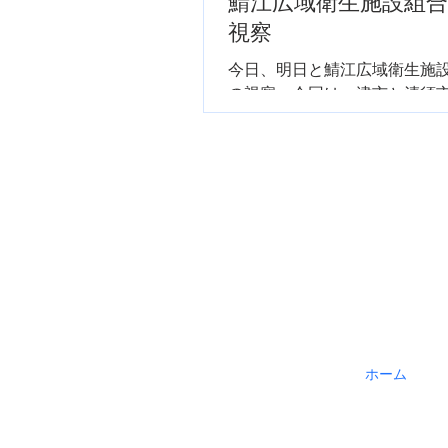
鯖江広域衛生施設組
視察
今日、明日と鯖江広域衛生施
の視察。今回は、津市と清須
市と視察します。本日は、津
棄物最終処分場へ。日本初の
のシステム。埋立前に洗浄し
施設です。鯖江組合の次期最
参考としていきたい。明日も
察します。
ホーム