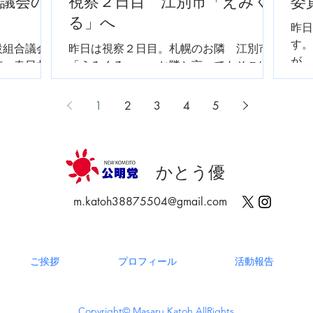
合議会の
視察２日目 江別市「えみく
委
る」へ
昨日
す。
設組合議会
昨日は視察２日目。札幌のお隣 江別市
が、
市、春日井
「えみくる」へ。お隣と言ってもそこは
いつ
市の一般廃
北海道、時間がかかります。農業と都市
２日
クローズ型
部の融合施設。センター長の熱い解説に
1
2
3
4
5
て無放流の
感動です。午後は円山動物園。動物福祉
終処分場の
と条 例の視察。西山動物園への今後の課
しっかり視
題です。 そして本日...
かとう優
m.katoh38875504@gmail.com
ご挨拶
プロフィール
活動報告
Copyright© Masaru Katoh AllRights