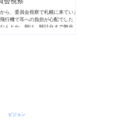
員会視察
から、委員会視察で札幌に来ていま
飛行機で耳への負担が心配でした
なんとか。朝は、時計台まで散歩。
もと同じルーティン。ハードな視察
目、今日は江別市です。
ビジョン