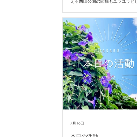
える西山公園の陸橋もユラユラと
です。
7月16日
本日の活動