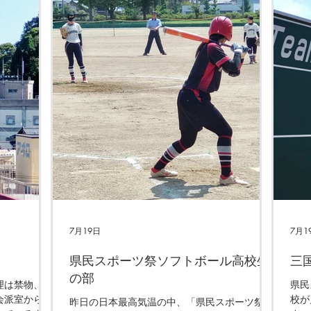
7月19日
7月1
県民スポーツ祭ソフトボール高校生
三
の部
理は禁物、で
県民
会派室から観
校が
昨日の日本最高気温の中、「県民スポーツ祭ソ