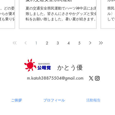
つ。どの委員
夏の交通安全県民運動でハーツ神中店にお邪魔
県民
からが夏本
致しました。皆さんにささやかグッズと安全運
ル〉
夏も乗り切り
転をお願い致しました。暑い夏が続きます。ぼ
して
。
ーっとしないように安全運転をお願い致しま
す。
す！
1
2
3
4
5
かとう優
m.katoh38875504@gmail.com
ご挨拶
プロフィール
活動報告