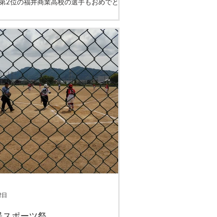
第2位の福井商業高校の選手もおめでとう
います。審判団、役員、救護の皆様もお疲
でした。この後は、くれぐれもクールダウ
お過ごしください！
2日
民スポーツ祭