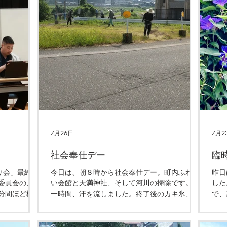
7月26日
7月2
社会奉仕デー
臨
べり会」最終
今日は、朝８時から社会奉仕デー。町内ふれあ
昨日
委員会のメン
い会館と天満神社、そして河川の掃除です。小
した
分間ほど様々
一時間、汗を流しました。終了後のカキ氷、大
で、
１０地区全て
変美味しゅうございました。農家組合はこの後
す。
定です。皆
も草刈りです。熱中症になりませんように！
会。
続き