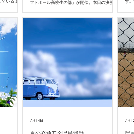
しているよう
す。
フトボール高校生の部」が開催。本日の決勝戦
ござ
に福井商業高校と三国高校が勝ち進み、熱戦が
れ様
始まっています。しかし、暑い 熱中症に審判団
ンで
も含めて厳重注意です。
7月14日
7月1
夏の交通安全県民運動
県