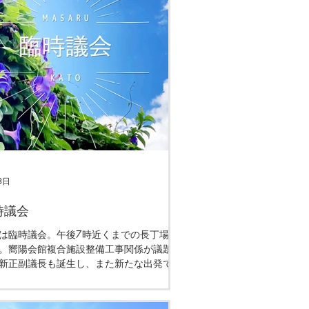
3日
時議会
は臨時議会。午後7時近くまでの長丁場で
。嚮陽会館複合施設整備工事関係が議題
新正副議長も誕生し、また新たな出発で
明日は早くも議会1ヶ月前の議会運営委員
一般質問事項を精査中です。危険な暑さが
ます。ご自愛ください。