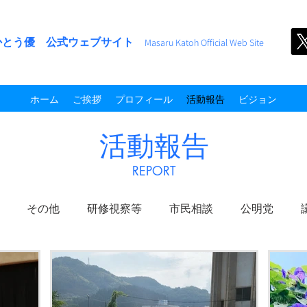
かとう優 公式ウェブサイト
M
asaru Kato
h
Official Web Site
ホーム
ご挨拶
プロフィール
活動報告
ビジョン
活動報告
​REPORT
その他
研修視察等
市民相談
公明党