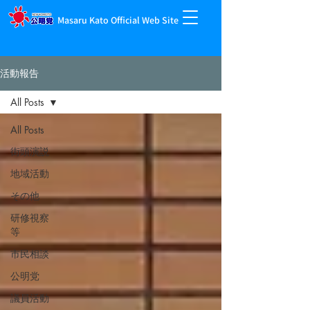
Masaru Kato Official Web Site
活動報告
All Posts
All Posts
街頭演説
地域活動
その他
研修視察
等
市民相談
公明党
議員活動