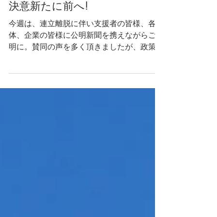
2025年10月17日
決意新たに前へ!
今週は、連立離脱に伴い支援者の皆様、各団
体、企業の皆様に公明新聞を携えながらご説
明に。賛同の声を多く頂きましたが、政策実
現への課題等もご指導頂きました。いよいよ
これからの公明党らしさをどう育むかが大事
です。私も公明党の原点を確認しつつ決意新
たに前へ!