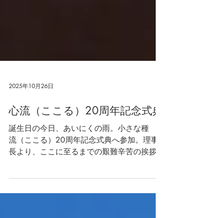
2025年10月26日
心流（ここる）20周年記念式典
誕生日の今日、あいにくの雨。小さな種 心
流（ここる）20周年記念式典へ参加。理事
長より、ここに至るまでの艱難辛苦の挨拶、
心に染みました。これから小さな種が実を結
び大きな森へと成長される事と願っていま
す。ブドウとカレーパンを買いました！