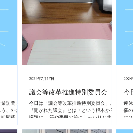
2024年7月17日
202
議会等改革推進特別委員会
今
企業訪問２
今日は「議会等改革推進特別委員会」。
連休
もう、外に
『開かれた議会』とは？という根本から
催の
業訪問残り
議題に。 策や手段の前にしっかりと共通
に２
コンが辛そ
認識を持つことから。ただゴールが見え
課に
ない。思考します。
相談