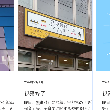
らは
す。
2024年7月13日
202
視察終了
視
市視覚障が
昨日、無事鯖江に帰着。宇都宮の「送迎
昨日
緊張しまく
保育」等、子育てに関する視察を終え
等』