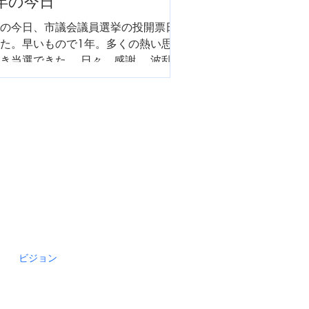
年の今日
の今日、市議会議員選挙の投開票日
た。早いもので1年。多くの熱い思い
き当選できた。 日々、感謝。 波乱万
人生、「常に前へ」の心で進みま
 これからも、叱咤激励をお願い致し
。
ビジョン