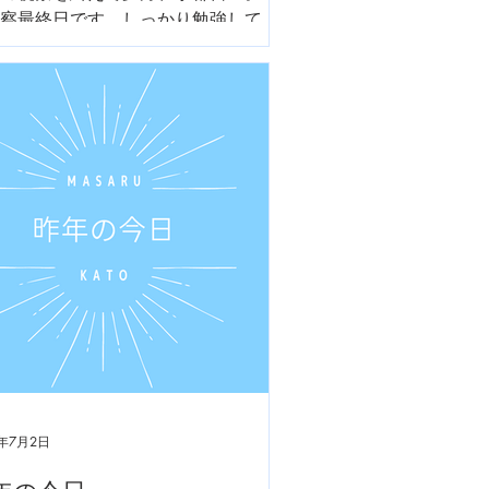
察最終日です。しっかり勉強してま
ます！
4年7月2日