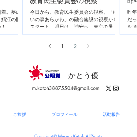
教育民生委員会の視察
昨
到着。夢の
今日から、教育民生委員会の視察。「ゆ
昨年
。鯖江の眼
いの森あらかわ」の融合施設の視察から
だっ
い！
スタート。明日は、浦安へ。東京の暑さ
を頂
に負けそうです。
丈の
す！
1
2
ます
かとう優
m.katoh38875504@gmail.com
ご挨拶
プロフィール
活動報告
Copyright© Masaru Katoh AllRights