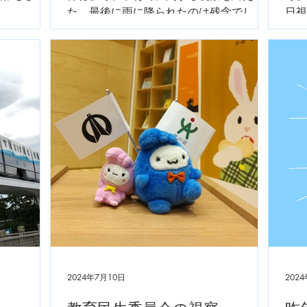
た。最後に雨に降られたのは残念でした
日視
が、内容の濃い視察でした。あとは、鯖
いり
江にどう活かすか！これからが勝負で
す。
2024年7月10日
202