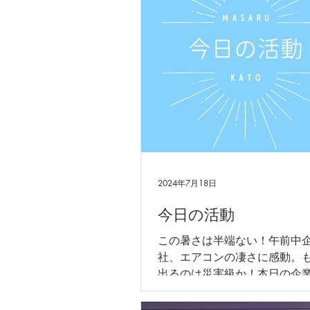
2024年7月18日
今日の活動
この暑さは半端ない！午前中
社、エアコンの凄さに感動。
出るのは災害級か！本日の企
２社。時間調整中、車のエア
うです。もう少しガンバレ！