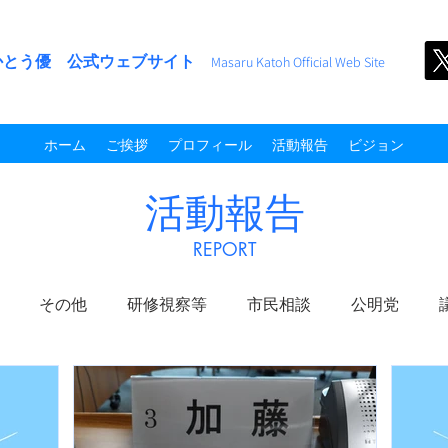
かとう優 公式ウェブサイト
M
asaru Kato
h
Official Web Site
ホーム
ご挨拶
プロフィール
活動報告
ビジョン
活動報告
​REPORT
その他
研修視察等
市民相談
公明党