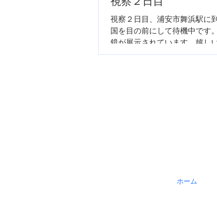
視察２日目
視察２日目、浦安市舞浜駅に
国を目の前にして待機中です
鏡が展示されています。嬉し
ホーム