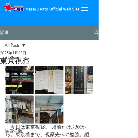
Masaru Kato Official Web Site
記事
All Posts
2025年1月23日
All Posts
東京視察
街頭演説
地域活動
その他
研修視察等
市民相談
公明党
　今日は東京視察。 越前たけふ駅か
議員活動
ら。東京着まで、視察先への勉強。認