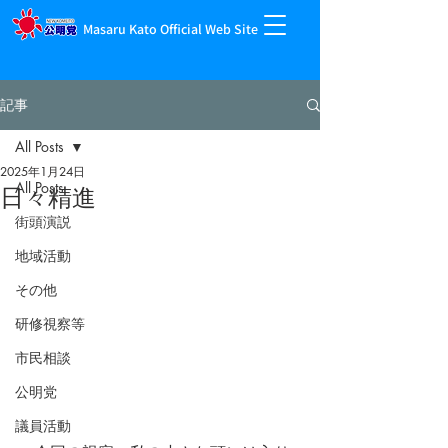
Masaru Kato Official Web Site
記事
All Posts
2025年1月24日
All Posts
日々精進
街頭演説
地域活動
その他
研修視察等
市民相談
公明党
議員活動