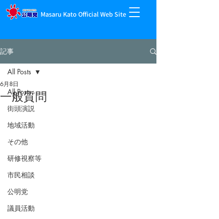
Masaru Kato Official Web Site
記事
All Posts
6月8日
All Posts
一般質問
街頭演説
地域活動
その他
研修視察等
市民相談
公明党
議員活動