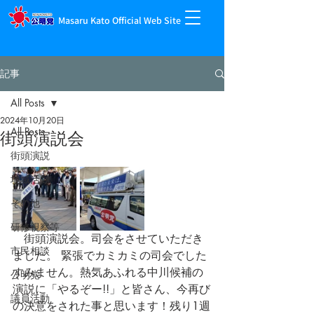
Masaru Kato Official Web Site
記事
All Posts
2024年10月20日
All Posts
街頭演説会
街頭演説
地域活動
その他
研修視察等
　街頭演説会。司会をさせていただき
市民相談
ました。 緊張でカミカミの司会でした
すみません。熱気あふれる中川候補の
公明党
演説に「やるぞー!!」と皆さん、今再び
議員活動
の決意をされた事と思います！残り1週