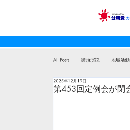
All Posts
街頭演説
地域活動
2025年12月19日
公明党
議員活動
第453回定例会が閉