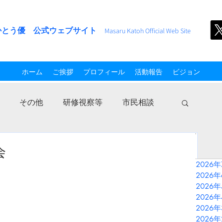
かとう優 公式ウェブサイト
M
asaru Kato
h
Official Web Site
ホーム
ご挨拶
プロフィール
活動報告
ビジョン
その他
研修視察等
市民相談
会
2026
2026
2026
2026
2026
2026