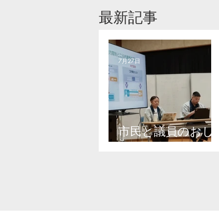
​最新記事
7月27日
市民と議員のおし
ゃべり会