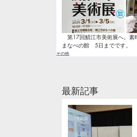
　第17回鯖江市美術展へ。
まなべの館　5日までです。
その他
​最新記事
7月27日