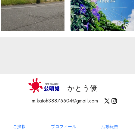
社会奉仕デー
臨時議会
かとう優
m.katoh38875504@gmail.com
ご挨拶
プロフィール
活動報告