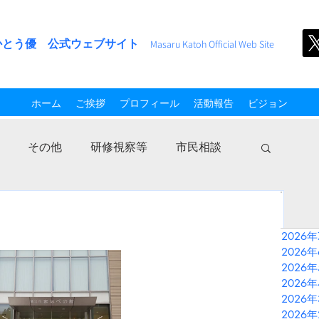
かとう優 公式ウェブサイト
M
asaru Kato
h
Official Web Site
ホーム
ご挨拶
プロフィール
活動報告
ビジョン
その他
研修視察等
市民相談
2026
2026
2026
2026
2026
2026