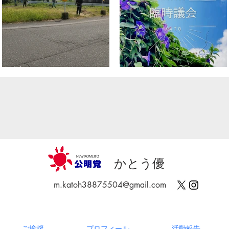
社会奉仕デー
臨時議会
かとう優
m.katoh38875504@gmail.com
ご挨拶
プロフィール
活動報告