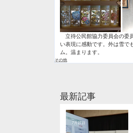
　立待公民館協力委員会の委
い表現に感動です。外は雪で
ム。温まります。
その他
​最新記事
7月27日