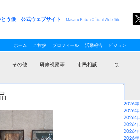
かとう優 公式ウェブサイト
M
asaru Kato
h
Official Web Site
ホーム
ご挨拶
プロフィール
活動報告
ビジョン
その他
研修視察等
市民相談
品
2026
2026
2026
2026
2026
2026