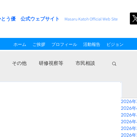
かとう優 公式ウェブサイト
M
asaru Kato
h
Official Web Site
ホーム
ご挨拶
プロフィール
活動報告
ビジョン
その他
研修視察等
市民相談
2026
2026
2026
2026
2026
2026