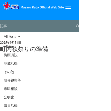
Masaru Kato Official Web Site
記事
All Posts
2025年9月14日
All Posts
町内秋祭りの準備
街頭演説
地域活動
その他
研修視察等
市民相談
公明党
議員活動