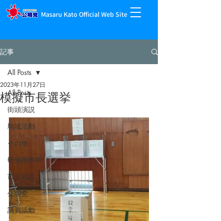
Masaru Kato Official Web Site
記事
All Posts
2023年11月27日
All Posts
模擬市長選挙
街頭演説
地域活動
その他
研修視察等
市民相談
公明党
議員活動