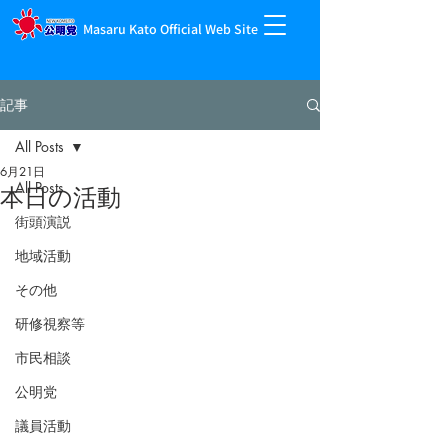
Masaru Kato Official Web Site
記事
All Posts
6月21日
All Posts
本日の活動
街頭演説
地域活動
その他
研修視察等
市民相談
公明党
議員活動