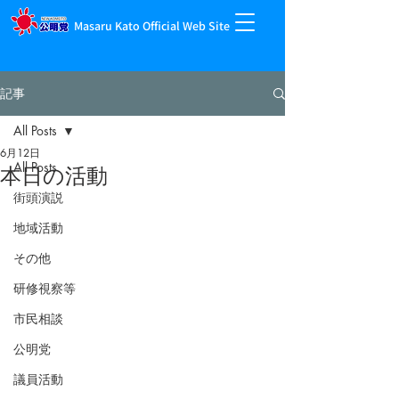
Masaru Kato Official Web Site
記事
All Posts
6月12日
All Posts
本日の活動
街頭演説
地域活動
その他
研修視察等
市民相談
公明党
議員活動