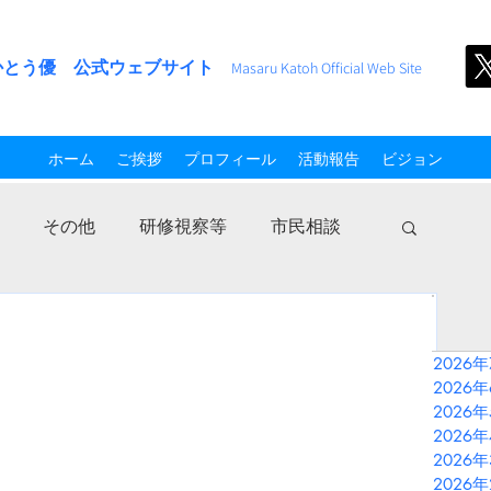
かとう優 公式ウェブサイト
M
asaru Kato
h
Official Web Site
ホーム
ご挨拶
プロフィール
活動報告
ビジョン
その他
研修視察等
市民相談
2026
2026
2026
2026
2026
2026