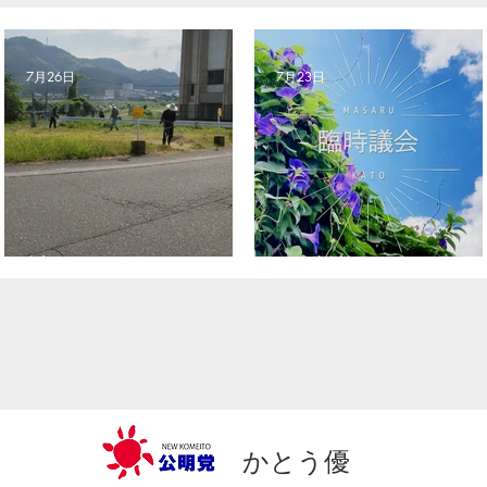
7月26日
7月23日
社会奉仕デー
臨時議会
かとう優