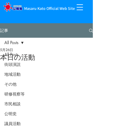
Masaru Kato Official Web Site
記事
All Posts
5月26日
All Posts
本日の活動
街頭演説
地域活動
その他
研修視察等
市民相談
公明党
議員活動