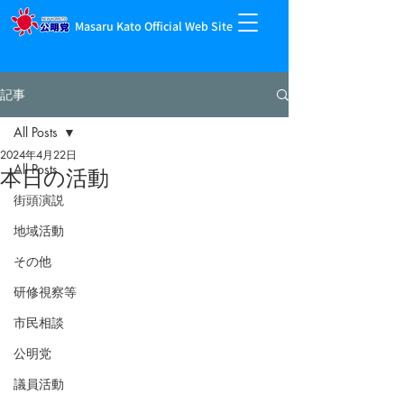
Masaru Kato Official Web Site
記事
All Posts
2024年4月22日
All Posts
本日の活動
街頭演説
地域活動
その他
研修視察等
市民相談
公明党
議員活動