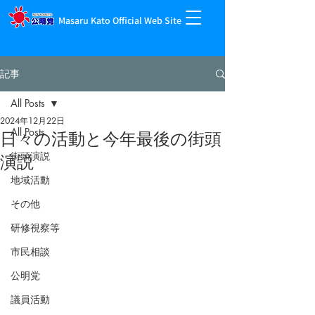
Masaru Kato Official Web Site
記事
All Posts
2024年12月22日
All Posts
日々の活動と今年最後の街頭
街頭演説
演説
地域活動
その他
研修視察等
市民相談
公明党
議員活動