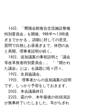
　16日、「嚮陽会館複合交流施設整備
特別委員会」を開催。9時半〜15時過
ぎまでかかる 。請願に対しての意見、
質問で白熱しお昼過ぎまで。休憩のあ
と再開。理事者説明が続く。
　18日、追加議案の事前説明と「議会
等改革推進特別委員会」。 「『開かれ
た議会』とは」を議題に喧々諤々。
　19日、全員協議会。
　19日、 理事者からの追加議案の説明
です。しっかり予習をしておきます。
　20日、本会議最終日
　22日、霙の中、本年最後の街頭演説
が無事終了いたしました。耳がちぎれ