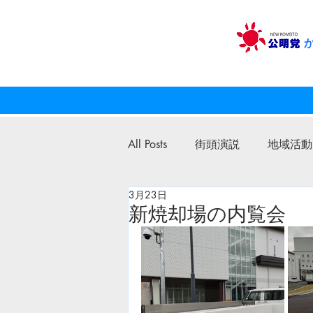
All Posts
街頭演説
地域活動
3月23日
公明党
議員活動
新焼却場の内覧会