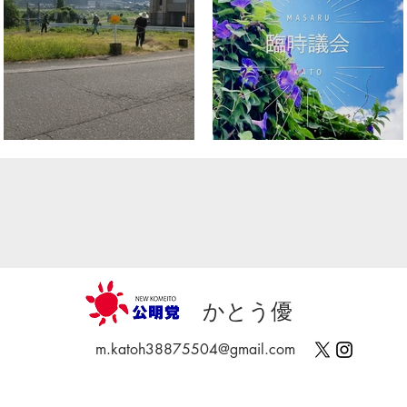
社会奉仕デー
臨時議会
かとう優
m.katoh38875504@gmail.com