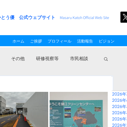
かとう優 公式ウェブサイト
M
asaru Kato
h
Official Web Site
ホーム
ご挨拶
プロフィール
活動報告
ビジョン
その他
研修視察等
市民相談
2026
2026
2026
2026
2026
2026