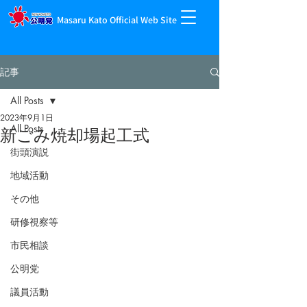
Masaru Kato Official Web Site
記事
All Posts
2023年9月1日
All Posts
新ごみ焼却場起工式
街頭演説
地域活動
その他
研修視察等
市民相談
公明党
議員活動