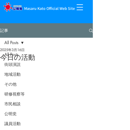
Masaru Kato Official Web Site
記事
All Posts
2025年3月16日
All Posts
今日の活動
街頭演説
地域活動
その他
研修視察等
市民相談
公明党
議員活動