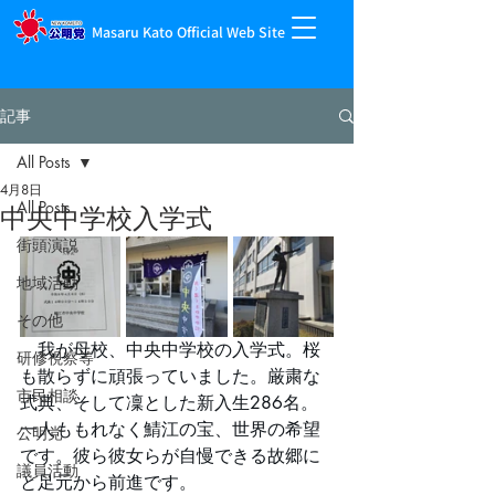
Masaru Kato Official Web Site
記事
All Posts
4月8日
All Posts
中央中学校入学式
街頭演説
地域活動
その他
　我が母校、中央中学校の入学式。桜
研修視察等
も散らずに頑張っていました。厳粛な
市民相談
式典、そして凜とした新入生286名。
一人ももれなく鯖江の宝、世界の希望
公明党
です。彼ら彼女らが自慢できる故郷に
議員活動
と足元から前進です。