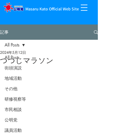
Masaru Kato Official Web Site
記事
All Posts
2024年5月12日
All Posts
つつじマラソン
街頭演説
地域活動
その他
研修視察等
市民相談
公明党
議員活動