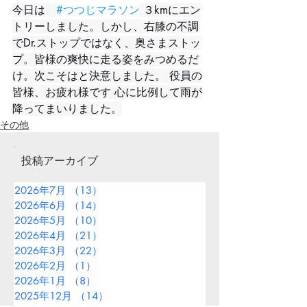
今日は　
#つつじマラソン
 ３kmにエン
トリーしました。しかし、右膝の不調
でDr.ストップではなく、奥さまストッ
プ。皆様の爽快に走る姿をみつめるだ
け。次こそはと決意しました。 役員の
皆様、お疲れ様です 心に比例して雨が
降ってまいりました。
その他
投稿アーカイブ
2026年7月
（13）
13件の記事
2026年6月
（14）
14件の記事
2026年5月
（10）
10件の記事
2026年4月
（21）
21件の記事
2026年3月
（22）
22件の記事
2026年2月
（1）
1件の記事
2026年1月
（8）
8件の記事
2025年12月
（14）
14件の記事