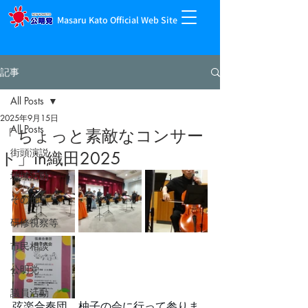
Masaru Kato Official Web Site
記事
All Posts
2025年9月15日
All Posts
「ちょっと素敵なコンサー
街頭演説
ト」in織田2025
地域活動
その他
研修視察等
市民相談
公明党
議員活動
弦楽合奏団　柚子の会に行って参りま